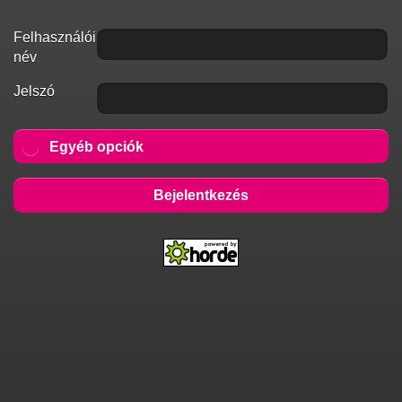
Felhasználói
név
Jelszó
Egyéb opciók
Bejelentkezés