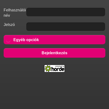
Felhasználói
név
Jelszó
Egyéb opciók
Bejelentkezés