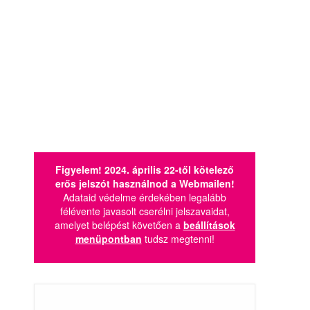
Figyelem! 2024. április 22-től kötelező
erős jelszót használnod a Webmailen!
Adataid védelme érdekében legalább
félévente javasolt cserélni jelszavaidat,
amelyet belépést követően a
beállítások
menüpontban
tudsz megtenni!