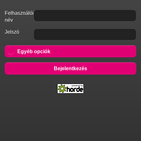
Felhasználói
név
Jelszó
Egyéb opciók
Bejelentkezés