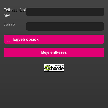
Felhasználói
név
Jelszó
Egyéb opciók
Bejelentkezés