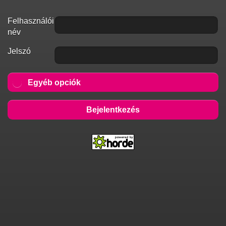
Felhasználói
név
Jelszó
Egyéb opciók
Bejelentkezés