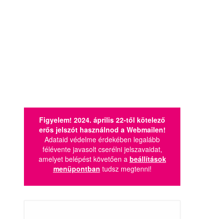
Figyelem! 2024. április 22-től kötelező
erős jelszót használnod a Webmailen!
Adataid védelme érdekében legalább
félévente javasolt cserélni jelszavaidat,
amelyet belépést követően a
beállítások
menüpontban
tudsz megtenni!